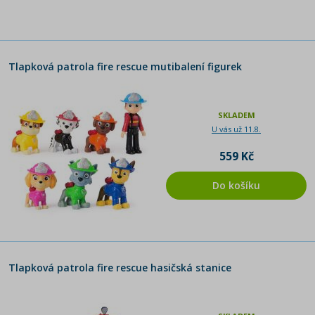
Tlapková patrola fire rescue mutibalení figurek
SKLADEM
U vás už 11.8.
559 Kč
Do košíku
Tlapková patrola fire rescue hasičská stanice