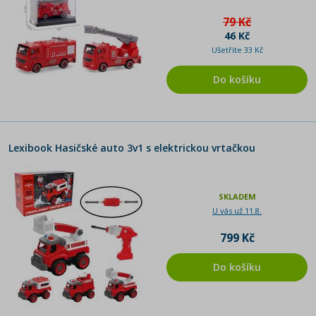
79 Kč
46 Kč
Ušetříte 33 Kč
Do košíku
Lexibook Hasičské auto 3v1 s elektrickou vrtačkou
SKLADEM
U vás už 11.8.
799 Kč
Do košíku