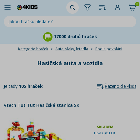
0
17000 druhů hraček
97
Kategorie hraček
Auta, vlaky, letadla
Podle povolání
Hasičská auta a vozidla
Je tady
105 hraček
Řazeno dle 4kids
Vtech Tut Tut Hasičská stanica SK
SKLADEM
U vás už 11.8.