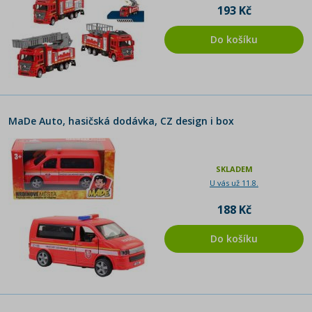
193 Kč
Do košíku
MaDe Auto, hasičská dodávka, CZ design i box
SKLADEM
U vás už 11.8.
188 Kč
Do košíku