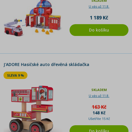
SKLADEM
U vás už 11.8.
1 189 Kč
Do košíku
J'ADORE Hasičské auto dřevěná skládačka
SLEVA 9 %
SKLADEM
U vás už 11.8.
163 Kč
148 Kč
Ušetříte 15 Kč
Do košíku