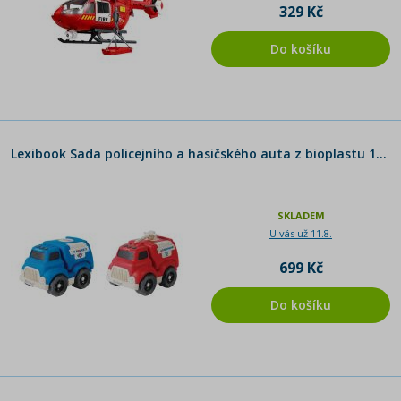
329 Kč
Do košíku
Lexibook Sada policejního a hasičského auta z bioplastu 18 cm
SKLADEM
U vás už 11.8.
699 Kč
Do košíku