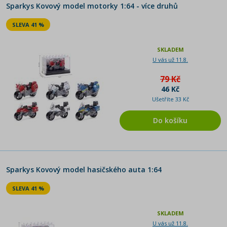
Sparkys Kovový model motorky 1:64 - více druhů
SLEVA 41 %
SKLADEM
U vás už 11.8.
79 Kč
46 Kč
Ušetříte 33 Kč
Do košíku
Sparkys Kovový model hasičského auta 1:64
SLEVA 41 %
SKLADEM
U vás už 11.8.