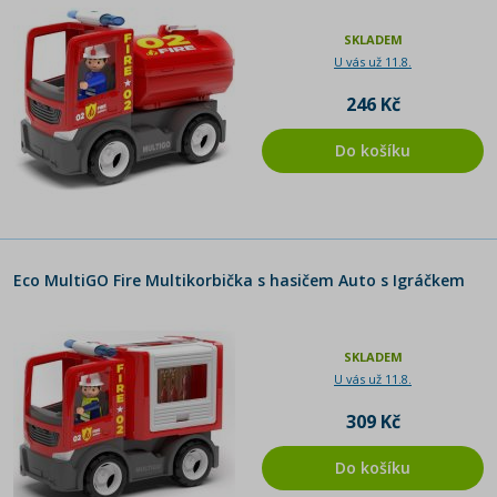
SKLADEM
U vás už 11.8.
246 Kč
Do košíku
Eco MultiGO Fire Multikorbička s hasičem Auto s Igráčkem
SKLADEM
U vás už 11.8.
309 Kč
Do košíku