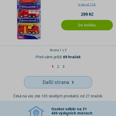
U vás už 11.8.
299 Kč
Do košíku
Strana 1 z 3
Před vámi ještě
69 hraček
1
2
3
Další strana
Čeká na vás zde 105 skvělých produktů od 27 značek.
Osobní odběr na 31
430 výdejních místech