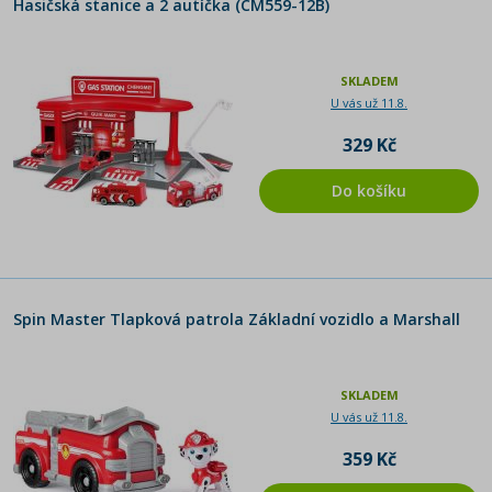
Hasičská stanice a 2 autíčka (CM559-12B)
SKLADEM
U vás už 11.8.
329 Kč
Do košíku
Spin Master Tlapková patrola Základní vozidlo a Marshall
SKLADEM
U vás už 11.8.
359 Kč