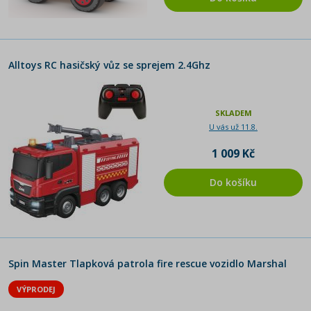
Alltoys RC hasičský vůz se sprejem 2.4Ghz
SKLADEM
U vás už 11.8.
1 009 Kč
Do košíku
Spin Master Tlapková patrola fire rescue vozidlo Marshal
VÝPRODEJ