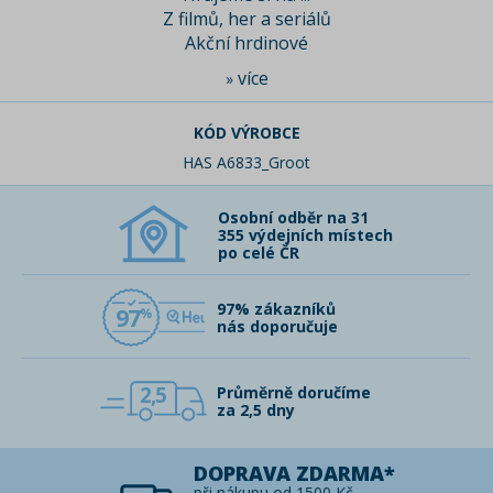
Z filmů, her a seriálů
Akční hrdinové
více
»
KÓD VÝROBCE
HAS A6833_Groot
Osobní odběr na 31
355 výdejních místech
po celé ČR
97% zákazníků
97
nás doporučuje
2,5
Průměrně doručíme
za 2,5 dny
DOPRAVA ZDARMA*
při nákupu od 1500 Kč