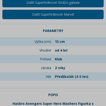
Další Superhrdinové Strážci galaxie
Další Superhrdinové Marvel
PARAMETRY
Výška (cm)
15 cm
Vhodné
od 4 let
Pohlaví
Kluk
záruka
2 roky
Věk
Předškolák (3-5 let)
POPIS
Hasbro Avengers Super Hero Mashers Figurka s