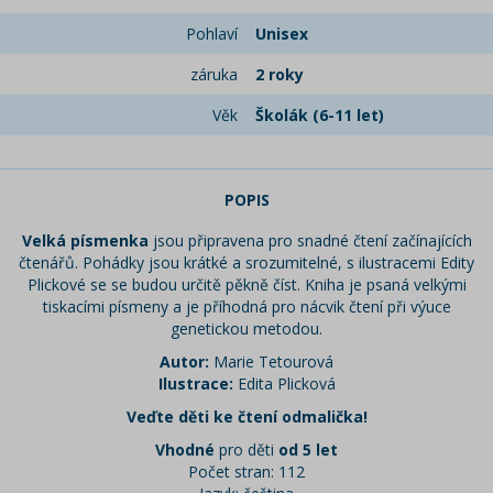
Pohlaví
Unisex
záruka
2 roky
Věk
Školák (6-11 let)
POPIS
Velká písmenka
jsou připravena pro snadné čtení začínajících
čtenářů. Pohádky jsou krátké a srozumitelné, s ilustracemi Edity
Plickové se se budou určitě pěkně číst. Kniha je psaná velkými
tiskacími písmeny a je příhodná pro nácvik čtení při výuce
genetickou metodou.
Autor:
Marie Tetourová
Ilustrace:
Edita Plicková
Veďte děti ke čtení odmalička!
Vhodné
pro děti
od 5 let
Počet stran: 112