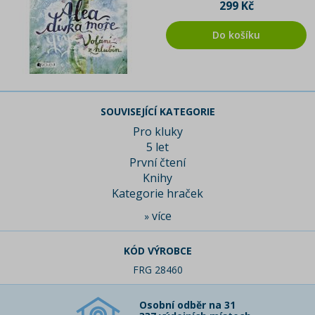
299 Kč
Do košíku
SOUVISEJÍCÍ KATEGORIE
Pro kluky
5 let
První čtení
Knihy
Kategorie hraček
více
»
KÓD VÝROBCE
FRG 28460
Osobní odběr na 31