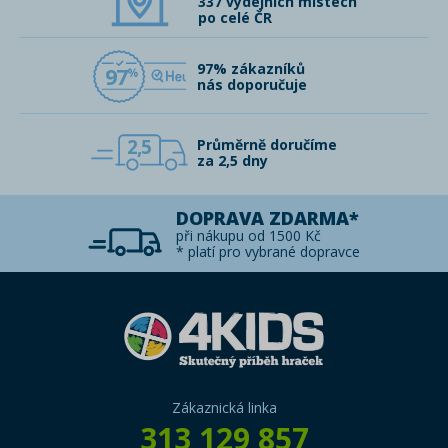
337 výdejních místech
po celé ČR
97% zákazníků
97
nás doporučuje
2,5
Průměrně doručíme
za 2,5 dny
DOPRAVA ZDARMA*
při nákupu od 1500 Kč
* platí pro vybrané dopravce
Zákaznická linka
313 129 857