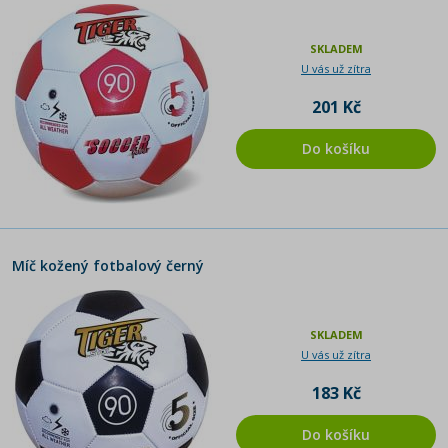
SKLADEM
U vás už zítra
201 Kč
Do košíku
Míč kožený fotbalový černý
SKLADEM
U vás už zítra
183 Kč
Do košíku