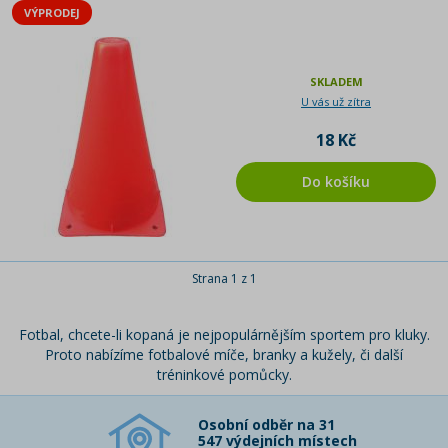
VÝPRODEJ
SKLADEM
U vás už zítra
18 Kč
Do košíku
Strana 1 z 1
Fotbal, chcete-li kopaná je nejpopulárnějším sportem pro kluky.
Proto nabízíme fotbalové míče, branky a kužely, či další
tréninkové pomůcky.
Osobní odběr na 31
547 výdejních místech