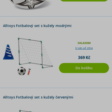
Alltoys Fotbalový set s kužely modrými
SKLADEM
U vás už zítra
369 Kč
Do košíku
Alltoys Fotbalový set s kužely červenými