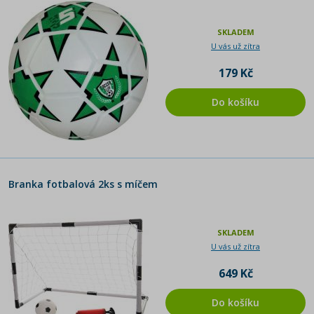
SKLADEM
U vás už zítra
179 Kč
Do košíku
Branka fotbalová 2ks s míčem
SKLADEM
U vás už zítra
649 Kč
Do košíku