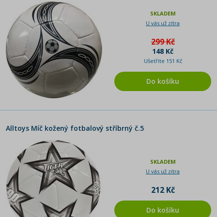
SKLADEM
U vás už zítra
299 Kč
148 Kč
Ušetříte 151 Kč
Do košíku
Alltoys Míč kožený fotbalový stříbrný č.5
SKLADEM
U vás už zítra
212 Kč
Do košíku