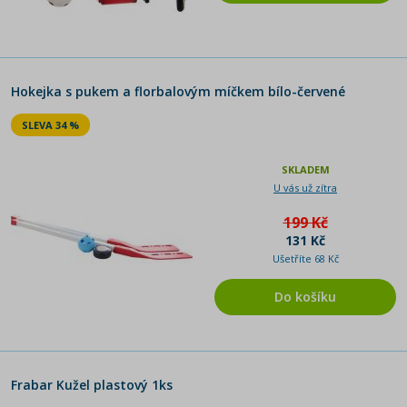
Hokejka s pukem a florbalovým míčkem bílo-červené
SLEVA 34 %
SKLADEM
U vás už zítra
199 Kč
131 Kč
Ušetříte 68 Kč
Do košíku
Frabar Kužel plastový 1ks