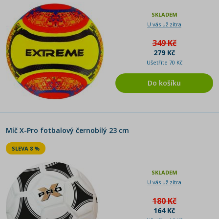
SKLADEM
U vás už zítra
349 Kč
279 Kč
Ušetříte 70 Kč
Do košíku
Míč X-Pro fotbalový černobílý 23 cm
SLEVA 8 %
SKLADEM
U vás už zítra
180 Kč
164 Kč