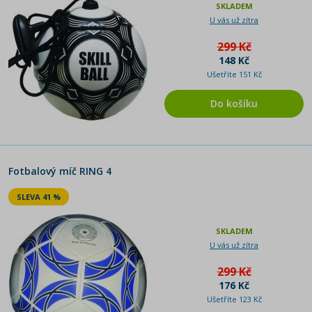
SKLADEM
U vás už zítra
299 Kč
148 Kč
Ušetříte 151 Kč
Do košíku
Fotbalový míč RING 4
SLEVA 41 %
SKLADEM
U vás už zítra
299 Kč
176 Kč
Ušetříte 123 Kč