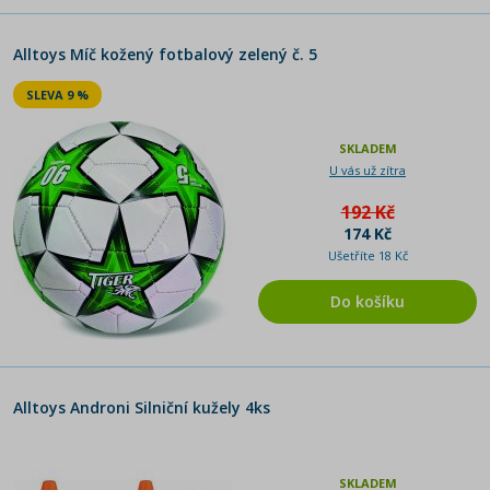
Alltoys Míč kožený fotbalový zelený č. 5
SLEVA 9 %
SKLADEM
U vás už zítra
192 Kč
174 Kč
Ušetříte 18 Kč
Do košíku
Alltoys Androni Silniční kužely 4ks
SKLADEM