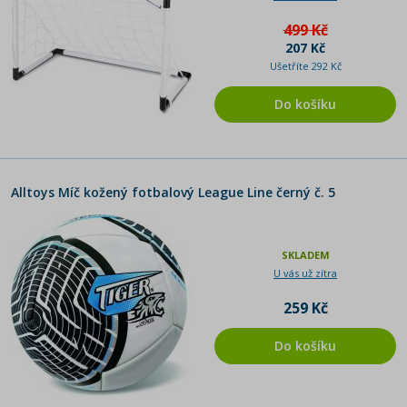
499 Kč
207 Kč
Ušetříte 292 Kč
Do košíku
Alltoys Míč kožený fotbalový League Line černý č. 5
SKLADEM
U vás už zítra
259 Kč
Do košíku