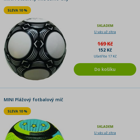
SLEVA 10 %
SKLADEM
U vás už zítra
169 Kč
152 Kč
Ušetříte 17 Kč
Do košíku
MINI Plážový fotbalový míč
SLEVA 10 %
SKLADEM
U vás už zítra