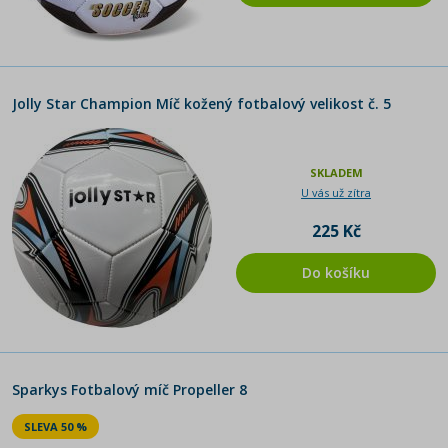
Jolly Star Champion Míč kožený fotbalový velikost č. 5
SKLADEM
U vás už zítra
225 Kč
Do košíku
Sparkys Fotbalový míč Propeller 8
SLEVA 50 %