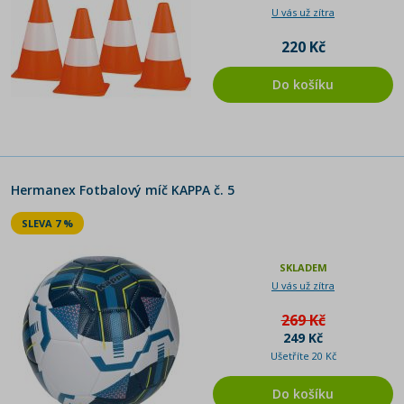
U vás už zítra
220 Kč
Do košíku
Hermanex Fotbalový míč KAPPA č. 5
SLEVA 7 %
SKLADEM
U vás už zítra
269 Kč
249 Kč
Ušetříte 20 Kč
Do košíku