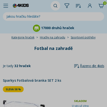
0
17000 druhů hraček
97
Kategorie hraček
Hračky na zahradu
Sportovní potřeby
Fotbal na zahradě
Je tady
32 hraček
Řazeno dle 4kids
Sparkys Fotbalová branka SET 2 ks
SLEVA 58 %
SKLADEM
U vás už zítra