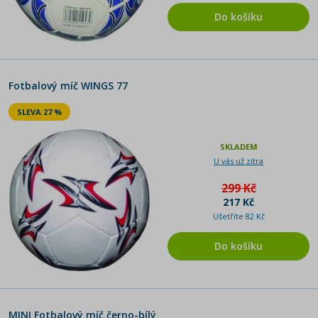
Do košíku
Fotbalový míč WINGS 77
SLEVA 27 %
SKLADEM
U vás už zítra
299 Kč
217 Kč
Ušetříte 82 Kč
Do košíku
MINI Fotbalový míč černo-bílý