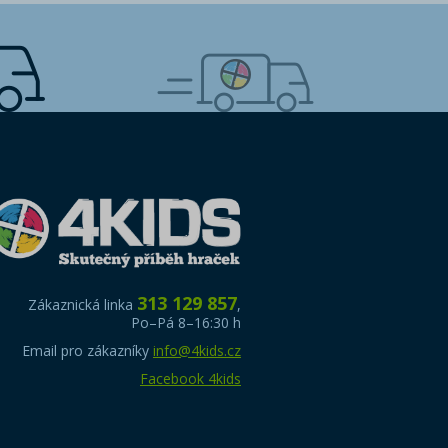
313 129 857
Zákaznická linka
,
Po–Pá 8–16:30 h
Email pro zákazníky
info@4kids.cz
Facebook 4kids