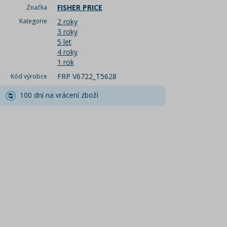
FISHER PRICE
Značka
Kategorie
2 roky
3 roky
5 let
4 roky
1 rok
FRP V6722_T5628
Kód výrobce
100 dní na vrácení zboží