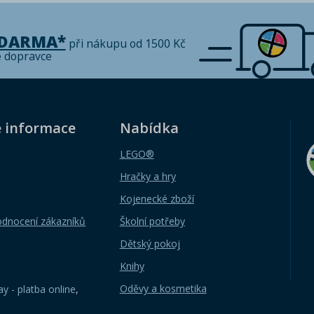
ZDARMA*
při nákupu od 1500 Kč
é dopravce
é informace
Nabídka
LEGO®
Hračky a hry
Kojenecké zboží
odnocení zákazníků
Školní potřeby
Dětský pokoj
Knihy
Oděvy a kosmetika
y - platba online
,