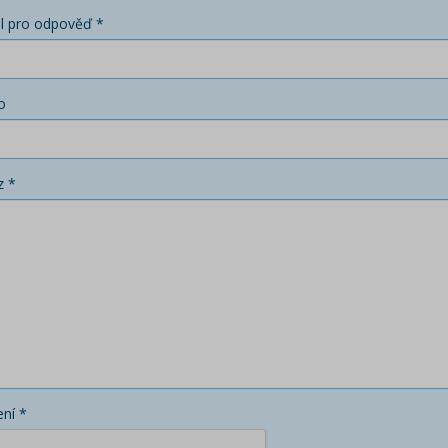
l pro odpověď *
o
z *
ní *