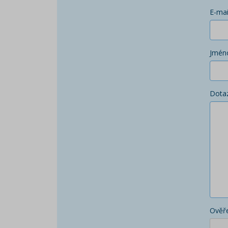
E-mai
Jmén
Dota
Ověře