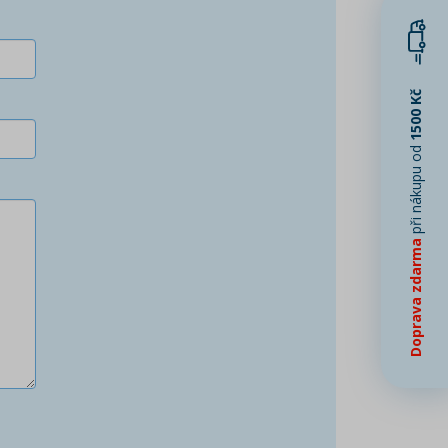
1500 Kč
při nákupu od
Doprava zdarma