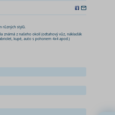
m různých stylů.
zidla známá z našeho okolí (odtahový vůz, náklaďák
(kabriolet, kupé, auto s pohonem 4x4 apod.)