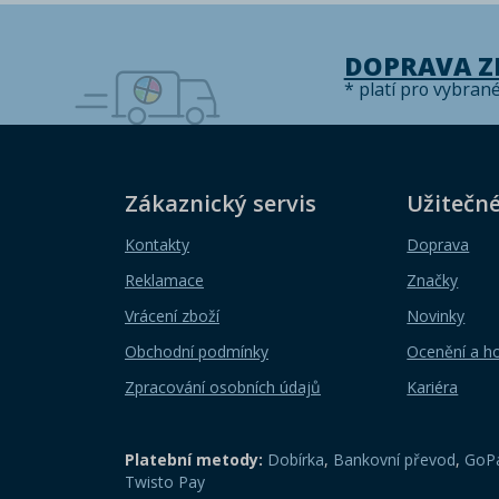
DOPRAVA 
* platí pro vybran
Zákaznický servis
Užitečn
Kontakty
Doprava
Reklamace
Značky
Vrácení zboží
Novinky
Obchodní podmínky
Ocenění a h
Zpracování osobních údajů
Kariéra
Platební metody:
Dobírka
,
Bankovní převod
,
GoPa
Twisto Pay