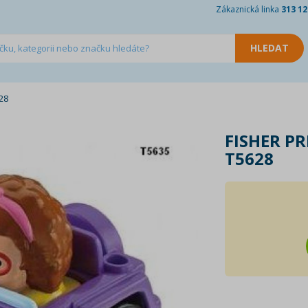
Zákaznická linka
313 12
28
FISHER PR
T5628