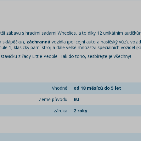
ětší zábavu s hracími sadami Wheelies, a to díky 12 unikátním autíčků
a sklápěčku),
záchranná
vozidla (policejní auto a hasičský vůz), vo
ule 1, klasický parní stroj a dále velké množství speciálních vozidel 
tavičku z řady Little People. Tak do toho, sesbírejte je všechny!
Vhodné
od 18 měsíců do 5 let
Země původu
EU
záruka
2 roky