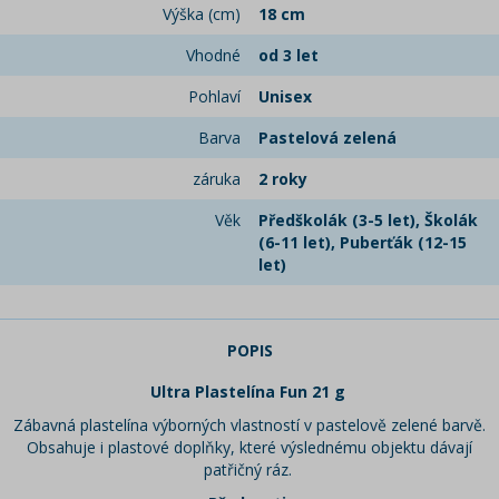
Výška (cm)
18 cm
Vhodné
od 3 let
Pohlaví
Unisex
Barva
Pastelová zelená
záruka
2 roky
Věk
Předškolák (3-5 let), Školák
(6-11 let), Puberťák (12-15
let)
POPIS
Ultra Plastelína Fun 21 g
Zábavná plastelína výborných vlastností v pastelově zelené barvě.
Obsahuje i plastové doplňky, které výslednému objektu dávají
patřičný ráz.