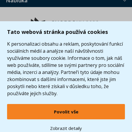
Nabídka
Tato webová stránka používá cookies
K personalizaci obsahu a reklam, poskytování funkcí
sociálních médií a analýze naší návštěvnosti
využíváme soubory cookie. Informace o tom, jak náš
web používáte, sdílíme se svými partnery pro sociální
média, inzerci a analýzy. Partneři tyto údaje mohou
zkombinovat s dalšími informacemi, které jste jim
poskytli nebo které získali v důsledku toho, že
používáte jejich služby.
Povolit vše
© 2005 - 2026 Copyright 4kids.cz
LEGO, logo LEGO a minifigurka jsou ochrannými známkami společnosti LEGO Group. ©
Zobrazit detaily
2024 The LEGO Group.