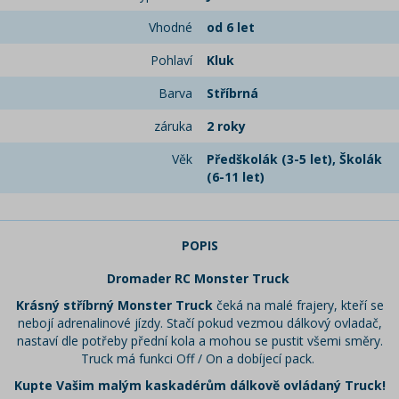
Vhodné
od 6 let
Pohlaví
Kluk
Barva
Stříbrná
záruka
2 roky
Věk
Předškolák (3-5 let), Školák
(6-11 let)
POPIS
Dromader RC Monster Truck
Krásný stříbrný Monster Truck
čeká na malé frajery, kteří se
nebojí adrenalinové jízdy. Stačí pokud vezmou dálkový ovladač,
nastaví dle potřeby přední kola a mohou se pustit všemi směry.
Truck má funkci Off / On a dobíjecí pack.
Kupte Vašim malým kaskadérům dálkově ovládaný Truck!