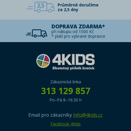
2,5
Průměrně doručíme
za 2,5 dny
DOPRAVA ZDARMA*
při nákupu od 1500 Kč
* platí pro vybrané dopravce
Zákaznická linka
313 129 857
Po–Pá 8–16:30 h
Email pro zákazníky
info@4kids.cz
Facebook 4Kids