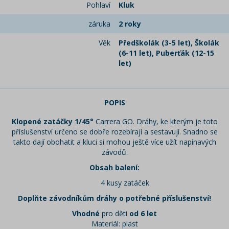
Pohlaví
Kluk
záruka
2 roky
Věk
Předškolák (3-5 let), Školák
(6-11 let), Puberťák (12-15
let)
POPIS
Klopené zatáčky 1/45°
Carrera GO. Dráhy, ke kterým je toto
příslušenství určeno se dobře rozebírají a sestavují. Snadno se
takto dají obohatit a kluci si mohou ještě více užít napínavých
závodů.
Obsah balení:
4 kusy zatáček
Doplňte závodníkům dráhy o potřebné příslušenství!
Vhodné
pro děti
od 6 let
Materiál: plast