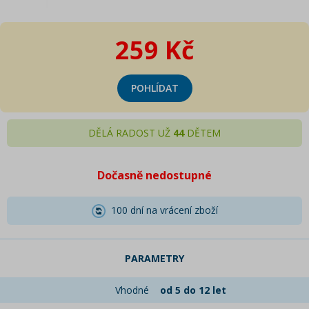
259 Kč
POHLÍDAT
DĚLÁ RADOST UŽ
44
DĚTEM
Dočasně nedostupné
100 dní na vrácení zboží
PARAMETRY
Vhodné
od 5 do 12 let