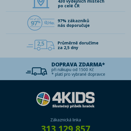
430 výdejních místech
po celé ČR
97% zákazníků
97
nás doporučuje
2,5
Průměrně doručíme
za 2,5 dny
DOPRAVA ZDARMA*
při nákupu od 1500 Kč
* platí pro vybrané dopravce
Zákaznická linka
313 129 857