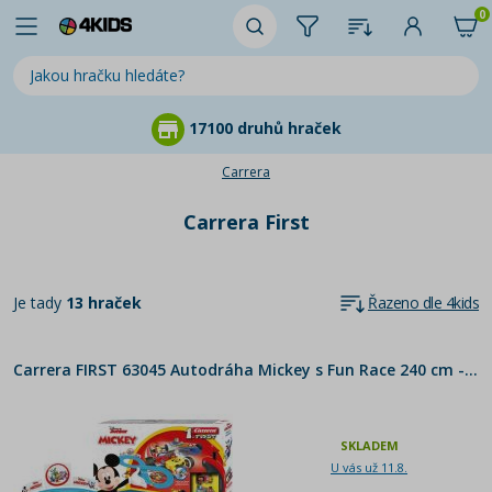
0
17100 druhů hraček
Carrera
Carrera First
Je tady
13 hraček
Řazeno dle 4kids
Carrera FIRST 63045 Autodráha Mickey s Fun Race 240 cm - Poškozený obal
SKLADEM
U vás už 11.8.