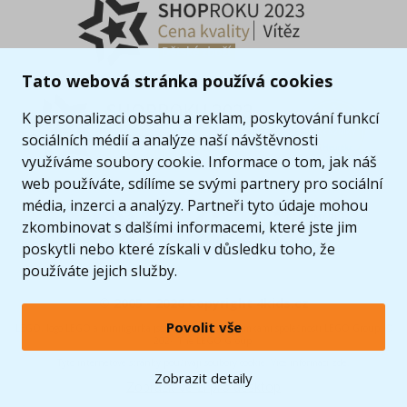
Tato webová stránka používá cookies
K personalizaci obsahu a reklam, poskytování funkcí
sociálních médií a analýze naší návštěvnosti
využíváme soubory cookie. Informace o tom, jak náš
web používáte, sdílíme se svými partnery pro sociální
média, inzerci a analýzy. Partneři tyto údaje mohou
zkombinovat s dalšími informacemi, které jste jim
poskytli nebo které získali v důsledku toho, že
používáte jejich služby.
© 2005 - 2026 Copyright 4kids.cz
Povolit vše
LEGO, logo LEGO a minifigurka jsou ochrannými známkami společnosti LEGO Group. ©
2024 The LEGO Group.
Tyto internetové stránky používají soubory cookie. Více informací
zde
.
Zobrazit detaily
Zobrazit verzi pro desktop