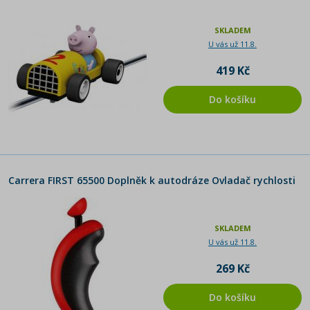
SKLADEM
U vás už 11.8.
419 Kč
Do košíku
Carrera FIRST 65500 Doplněk k autodráze Ovladač rychlosti
SKLADEM
U vás už 11.8.
269 Kč
Do košíku