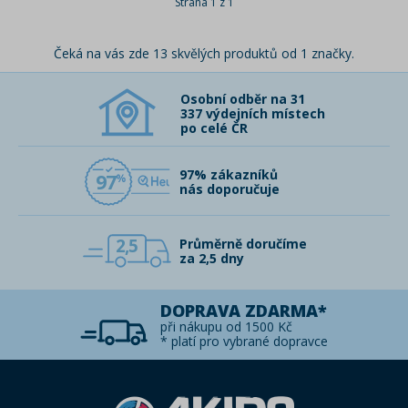
Strana 1 z 1
Čeká na vás zde 13 skvělých produktů od 1 značky.
Osobní odběr na 31
337 výdejních místech
po celé ČR
97% zákazníků
97
nás doporučuje
2,5
Průměrně doručíme
za 2,5 dny
DOPRAVA ZDARMA*
při nákupu od 1500 Kč
* platí pro vybrané dopravce