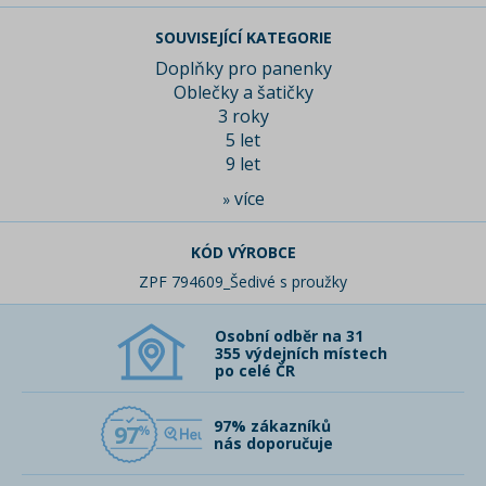
SOUVISEJÍCÍ KATEGORIE
Doplňky pro panenky
Oblečky a šatičky
3 roky
5 let
9 let
více
»
KÓD VÝROBCE
ZPF 794609_Šedivé s proužky
Osobní odběr na 31
355 výdejních místech
po celé ČR
97% zákazníků
97
nás doporučuje