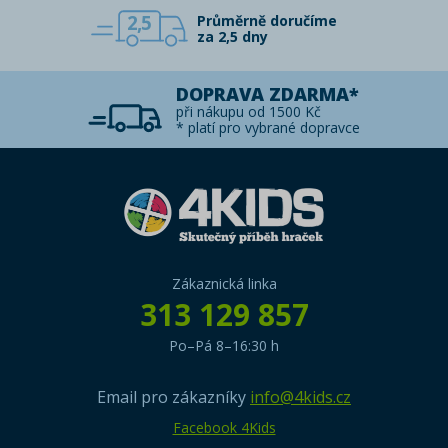
2,5
Průměrně doručíme
za 2,5 dny
DOPRAVA ZDARMA*
při nákupu od 1500 Kč
* platí pro vybrané dopravce
Zákaznická linka
313 129 857
Po–Pá 8–16:30 h
Email pro zákazníky
info@4kids.cz
Facebook 4Kids