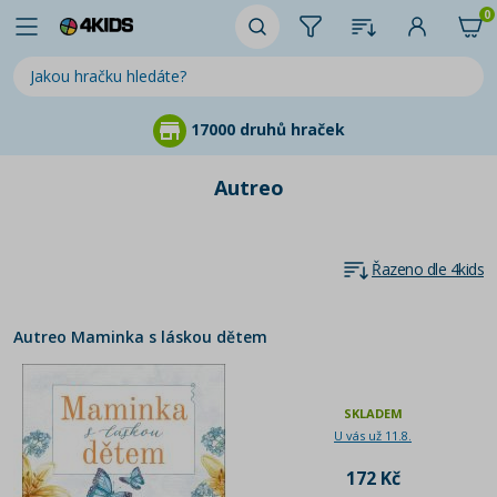
0
17000 druhů hraček
Autreo
Řazeno dle 4kids
Autreo Maminka s láskou dětem
SKLADEM
U vás už 11.8.
172 Kč