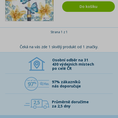
Do košíku
Strana 1 z 1
Čeká na vás zde 1 skvělý produkt od 1 značky.
Osobní odběr na 31
430 výdejních místech
po celé ČR
97% zákazníků
97
nás doporučuje
2,5
Průměrně doručíme
za 2,5 dny