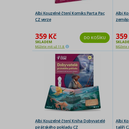
Albi Kouzelné čtení Komiks Parta Pac
Albi Ko
CZ verze
zeměpi
359 Kč
359
DO KOŠÍKU
SKLADEM
SKLAD
Můžete mít už 11.8.
Můžete m
Albi Kouzelné čtení Kniha Dobyvatelé
Albi K
pirátského pokladu CZ
talíři C