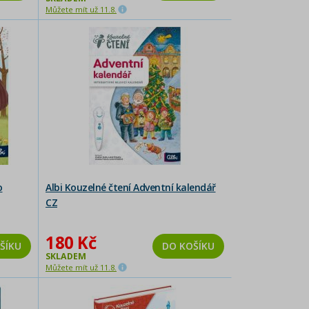
Můžete mít už 11.8.
o
Albi Kouzelné čtení Adventní kalendář
CZ
180 Kč
ŠÍKU
DO KOŠÍKU
SKLADEM
Můžete mít už 11.8.