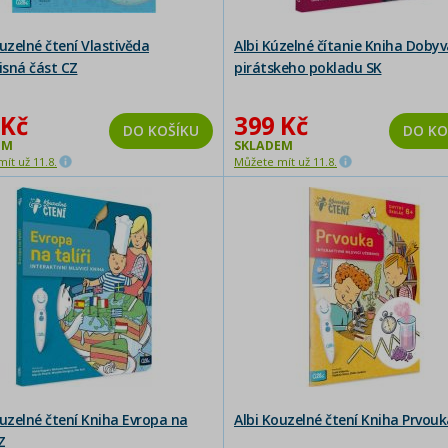
uzelné čtení Vlastivěda
Albi Kúzelné čítanie Kniha Dobyv
sná část CZ
pirátskeho pokladu SK
 Kč
399 Kč
DO KOŠÍKU
DO KO
EM
SKLADEM
ít už 11.8.
Můžete mít už 11.8.
ouzelné čtení Kniha Evropa na
Albi Kouzelné čtení Kniha Prvou
Z