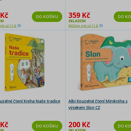
 Kč
359 Kč
DO KOŠÍKU
DO KO
EM
SKLADEM
ít už 11.8.
Můžete mít už 11.8.
ouzelné čtení Kniha Naše tradice
Albi Kouzelné čtení Minikniha s
výsekem Slon CZ
 Kč
200 Kč
DO KOŠÍKU
DO KO
EM
SKLADEM