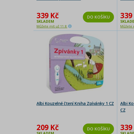
339 Kč
339
DO KOŠÍKU
SKLADEM
SKLAD
Můžete mít už 11.8.
Můžete m
Albi Kouzelné čtení Kniha Zpívánky 1 CZ
Albi K
CZ
209 Kč
339
DO KOŠÍKU
SKLADEM
SKLAD