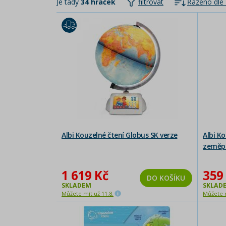
Je tady
34 hraček
filtrovat
Řazeno dle 
Albi Kouzelné čtení Globus SK verze
Albi Ko
zeměpi
1 619 Kč
359
DO KOŠÍKU
SKLADEM
SKLAD
Můžete mít už 11.8.
Můžete m