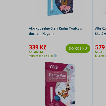
Albi Kouzelné čtení Kniha Toulky s
Albi Kú
duchem Hugem
školák
339 Kč
579
DO KOŠÍKU
SKLADEM
SKLAD
Můžete mít už 11.8.
Můžete m