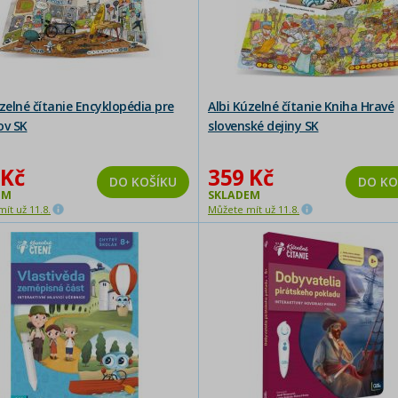
zelné čítanie Encyklopédia pre
Albi Kúzelné čítanie Kniha Hravé
ov SK
slovenské dejiny SK
 Kč
359 Kč
DO KOŠÍKU
DO KO
EM
SKLADEM
ít už 11.8.
Můžete mít už 11.8.