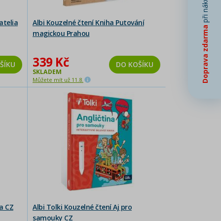
při nákupu od
atelia
Albi Kouzelné čtení Kniha Putování
Doprava zdarma
magickou Prahou
339 Kč
ŠÍKU
DO KOŠÍKU
SKLADEM
Můžete mít už 11.8.
ka CZ
Albi Tolki Kouzelné čtení Aj pro
samouky CZ