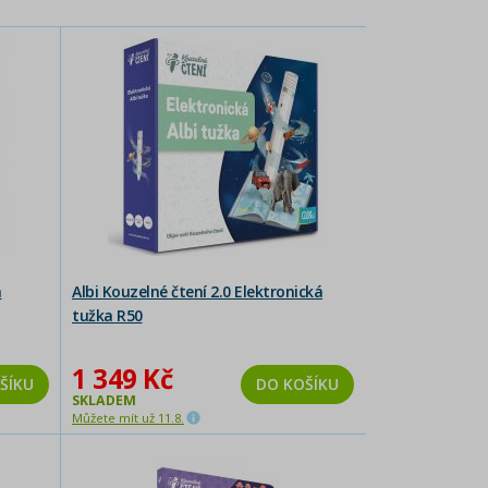
á
Albi Kouzelné čtení 2.0 Elektronická
tužka R50
1 349 Kč
ŠÍKU
DO KOŠÍKU
SKLADEM
Můžete mít už 11.8.