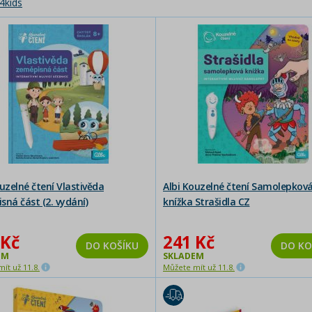
4kids
uzelné čtení Vlastivěda
Albi Kouzelné čtení Samolepkov
sná část (2. vydání)
knížka Strašidla CZ
 Kč
241 Kč
DO KOŠÍKU
DO KO
EM
SKLADEM
ít už 11.8.
Můžete mít už 11.8.