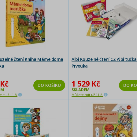
ouzelné čtení Kniha Máme doma
Albi Kouzelné čtení CZ Albi tužka
ka
Prvouka
 Kč
1 529 Kč
DO KOŠÍKU
DO KO
EM
SKLADEM
ít už 11.8.
Můžete mít už 11.8.