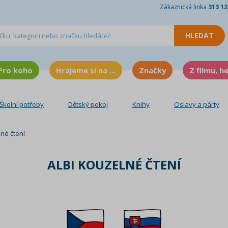
Zákaznická linka
313 12
Pro koho
Hrajeme si na ...
Značky
Z filmu, h
Školní potřeby
Dětský pokoj
Knihy
Oslavy a párty
né čtení
ALBI KOUZELNÉ ČTENÍ