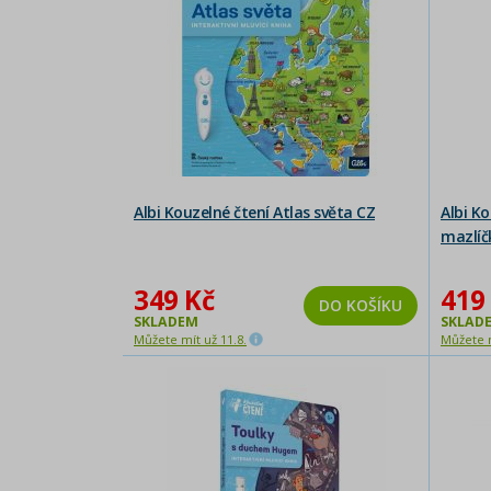
Albi Kouzelné čtení Atlas světa CZ
Albi K
mazlíč
349 Kč
419
DO KOŠÍKU
SKLADEM
SKLAD
Můžete mít už 11.8.
Můžete m