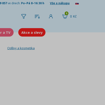
9 857
ve dnech:
Po–Pá 8–16:30 h
Vše o nákupu
0
0 Kč
er a TV
Akce a slevy
Oděvy a kosmetika