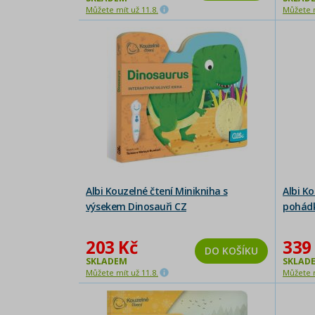
Můžete mít už 11.8.
Můžete m
Albi Kouzelné čtení Minikniha s
Albi K
výsekem Dinosauři CZ
pohád
203 Kč
339
DO KOŠÍKU
SKLADEM
SKLAD
Můžete mít už 11.8.
Můžete m