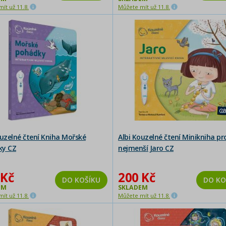
ít už 11.8.
Můžete mít už 11.8.
ouzelné čtení Kniha Mořské
Albi Kouzelné čtení Minikniha pr
ky CZ
nejmenší Jaro CZ
 Kč
200 Kč
DO KOŠÍKU
DO KO
EM
SKLADEM
ít už 11.8.
Můžete mít už 11.8.